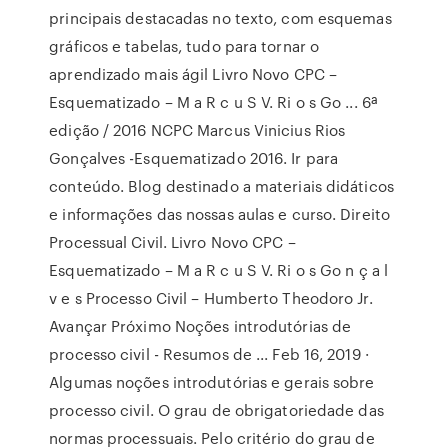
principais destacadas no texto, com esquemas
gráficos e tabelas, tudo para tornar o
aprendizado mais ágil Livro Novo CPC –
Esquematizado – M a R c u S V. Ri o s Go ... 6ª
edição / 2016 NCPC Marcus Vinicius Rios
Gonçalves -Esquematizado 2016. Ir para
conteúdo. Blog destinado a materiais didáticos
e informações das nossas aulas e curso. Direito
Processual Civil. Livro Novo CPC –
Esquematizado – M a R c u S V. Ri o s Go n ç a l
v e s Processo Civil – Humberto Theodoro Jr.
Avançar Próximo Noções introdutórias de
processo civil - Resumos de ... Feb 16, 2019 ·
Algumas noções introdutórias e gerais sobre
processo civil. O grau de obrigatoriedade das
normas processuais. Pelo critério do grau de