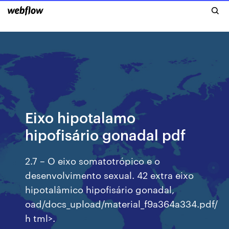
Eixo hipotalamo
hipofisário gonadal pdf
2.7 – O eixo somatotrópico e o
desenvolvimento sexual. 42 extra eixo
hipotalâmico hipofisário gonadal,
oad/docs_upload/material_f9a364a334.pdf/
h tml>.