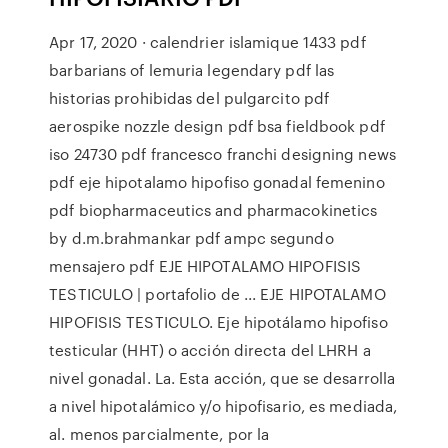
Apr 17, 2020 · calendrier islamique 1433 pdf
barbarians of lemuria legendary pdf las
historias prohibidas del pulgarcito pdf
aerospike nozzle design pdf bsa fieldbook pdf
iso 24730 pdf francesco franchi designing news
pdf eje hipotalamo hipofiso gonadal femenino
pdf biopharmaceutics and pharmacokinetics
by d.m.brahmankar pdf ampc segundo
mensajero pdf EJE HIPOTALAMO HIPOFISIS
TESTICULO | portafolio de ... EJE HIPOTALAMO
HIPOFISIS TESTICULO. Eje hipotálamo hipofiso
testicular (HHT) o acción directa del LHRH a
nivel gonadal. La. Esta acción, que se desarrolla
a nivel hipotalámico y/o hipofisario, es mediada,
al. menos parcialmente, por la