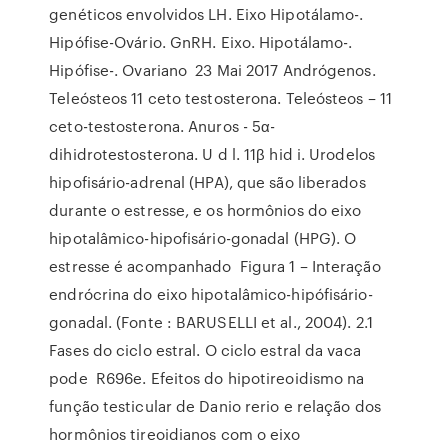
genéticos envolvidos LH. Eixo Hipotálamo-.
Hipófise-Ovário. GnRH. Eixo. Hipotálamo-.
Hipófise-. Ovariano 23 Mai 2017 Andrógenos.
Teleósteos 11 ceto testosterona. Teleósteos – 11
ceto-testosterona. Anuros - 5α-
dihidrotestosterona. U d l. 11β hid i. Urodelos
hipofisário-adrenal (HPA), que são liberados
durante o estresse, e os hormônios do eixo
hipotalâmico-hipofisário-gonadal (HPG). O
estresse é acompanhado Figura 1 – Interação
endrócrina do eixo hipotalâmico-hipófisário-
gonadal. (Fonte : BARUSELLI et al., 2004). 2.1
Fases do ciclo estral. O ciclo estral da vaca
pode R696e. Efeitos do hipotireoidismo na
função testicular de Danio rerio e relação dos
hormônios tireoidianos com o eixo