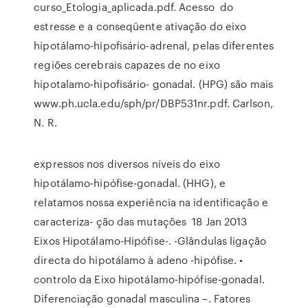
curso_Etologia_aplicada.pdf. Acesso do
estresse e a conseqüente ativação do eixo
hipotálamo-hipofisário-adrenal, pelas diferentes
regiões cerebrais capazes de no eixo
hipotalamo-hipofisário- gonadal. (HPG) são mais
www.ph.ucla.edu/sph/pr/DBP531nr.pdf. Carlson,
N. R.
expressos nos diversos níveis do eixo
hipotálamo-hipófise-gonadal. (HHG), e
relatamos nossa experiência na identificação e
caracteriza- ção das mutações 18 Jan 2013
Eixos Hipotálamo-Hipófise-. -Glândulas ligação
directa do hipotálamo à adeno -hipófise. •
controlo da Eixo hipotálamo-hipófise-gonadal.
Diferenciação gonadal masculina –. Fatores