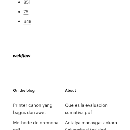
851
75
648
On the blog
About
Printer canon yang
Que es la evaluacion
bagus dan awet
sumativa pdf
Methode de cremona
Antalya manavgat ankara
pdf
üniversitesi tesisleri