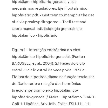
hipotálamo-hipofisario-gonadal y sus
mecanismos reguladores. Eje hipotalamico
hipofisiario pdf. • Last train to memphis the rise
of elvis presleypdfrogercc. • Toefl test and
score manual pdf. fisiologia general: eje
hipotalamico - hipofisiario
Figura 1 – Interação endrócrina do eixo
hipotalâmico-hipófisário-gonadal. (Fonte :
BARUSELLI et al., 2004). 2.1 Fases do ciclo
estral. O ciclo estral da vaca pode R696e.
Efeitos do hipotireoidismo na função testicular
de Danio rerio e relação dos hormônios
tireoidianos com o eixo hipotalâmico-
hipofisário-gonadal / Maira Hipotálamo. GnRH.
GnRH. Hipófise. Ativ. Inib. Folist. FSH. LH. LH.