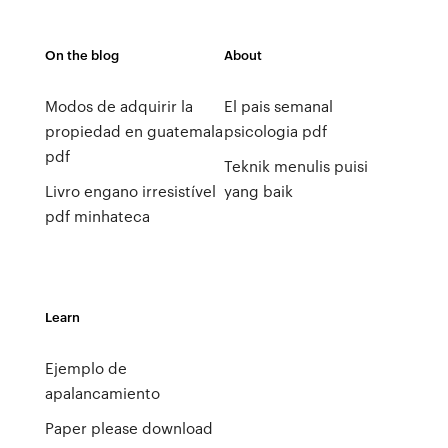
On the blog
About
Modos de adquirir la
El pais semanal
propiedad en guatemala
psicologia pdf
pdf
Teknik menulis puisi
Livro engano irresistível
yang baik
pdf minhateca
Learn
Ejemplo de
apalancamiento
Paper please download